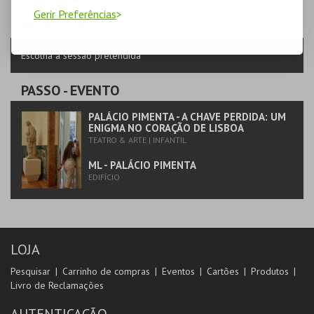
PIMENTA
Gerir Preferências
AQUISIÇÃO
PASSO
- SESSÃO
MAIS INFO
Escolha a sessão pretendida
COMPRAR
PASSO
- EVENTO
PALÁCIO PIMENTA - A CHAVE PERDIDA: UM
ENIGMA NO CORAÇÃO DE LISBOA
TEATRO & ARTE | INFANTIL
ML - PALÁCIO PIMENTA
EDIFÍCIO
LOJA
Pesquisar
Carrinho de compras
Eventos
Cartões
Produtos
Livro de Reclamações