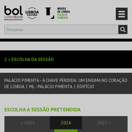
Olá,
iniciar sessão
PT
0
CARRINHO
2
»
ESCOLHA DA SESSÃO
EVENTOS
PALÁCIO PIMENTA - A CHAVE PERDIDA: UM ENIGMA NO CORAÇÃO
CARTÕES
DE LISBOA
|
ML - PALÁCIO PIMENTA
|
EDIFÍCIO
PRODUTOS
ESCOLHA A SESSÃO PRETENDIDA
«
2025
2026
2027
»