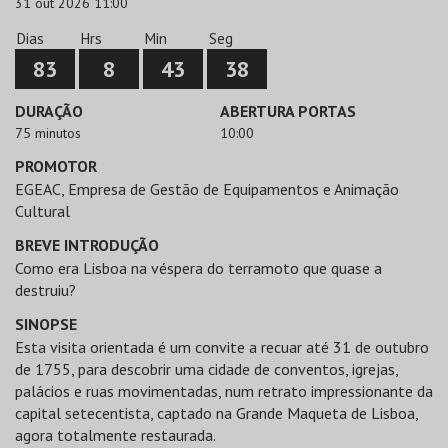
31 out 2026 11:00
Dias
Hrs
Min
Seg
83
8
43
38
DURAÇÃO
ABERTURA PORTAS
75 minutos
10:00
PROMOTOR
EGEAC, Empresa de Gestão de Equipamentos e Animação
Cultural
BREVE INTRODUÇÃO
Como era Lisboa na véspera do terramoto que quase a
destruiu?
SINOPSE
Esta visita orientada é um convite a recuar até 31 de outubro
de 1755, para descobrir uma cidade de conventos, igrejas,
palácios e ruas movimentadas, num retrato impressionante da
capital setecentista, captado na Grande Maqueta de Lisboa,
agora totalmente restaurada.