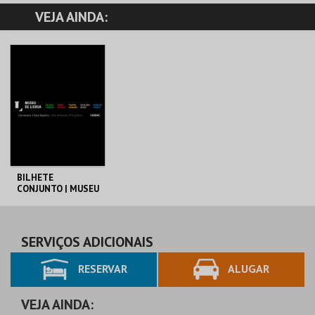
VEJA AINDA:
BILHETE
CONJUNTO | MUSEU
DE LISBOA
ML - PALÁCIO
PIMENTA
AQUISIÇÃO
SERVIÇOS ADICIONAIS
RESERVAR
ALUGAR
MAIS INFO
COMPRAR
VEJA AINDA: