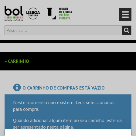
Olá,
iniciar sessão
PT
0
CARRINHO
»
CARRINHO
EVENTOS
CARTÕES
O CARRINHO DE COMPRAS ESTÁ VAZIO
PRODUTOS
Neste momento não existem itens seleccionados
para compra.
Quando adicionar algum item ao seu carrinho, este irá
ser apresentado nesta página.