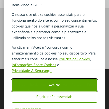
Bem-vindo à BOL!
O nosso site utiliza cookies essenciais para o
funcionamento do site e, com o seu consentimento,
cookies que nos ajudam a personalizar a sua
experiência e a perceber como a plataforma é
utilizada pelos nossos visitantes.
Ao clicar em "Aceitar" concorda com o
armazenamento de cookies no seu dispositivo. Para
saber mais consulte a nossa
Política de Cookies
,
Informações Sobre Cookies
e
Privacidade & Segurança
.
LOJA
Pesquisar
Carrinho de compras
Eventos
Cartões
Produtos
Aceitar
Livro de Reclamações
Rejeitar não essenciais
AUTENTICAÇÃO
Login & Registo de Clientes
Minha Conta
Produtores
Gerir Preferências