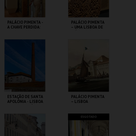
PALÁCIO PIMENTA -
PALÁCIO PIMENTA
A CHAVE PERDIDA:
– UMA LISBOA DE
UM ENIGMA NO
MÚLTIPLAS
CORAÇÃO DE
CONFISSÕES –
LISBOA
VISITA ORIENT
ML - PALÁCIO
ML - PALÁCIO
PIMENTA
PIMENTA
MAIS INFO
MAIS INFO
COMPRAR
COMPRAR
ESTAÇÃO DE SANTA
PALÁCIO PIMENTA
APOLÓNIA - LISBOA
– LISBOA
DAS CHAMINÉS (I) -
RIBEIRINHA –
PERCURSO
VISITA ORIENTADA
ML - PALÁCIO
ML - PALÁCIO
ESGOTADO
PIMENTA
PIMENTA
MAIS INFO
MAIS INFO