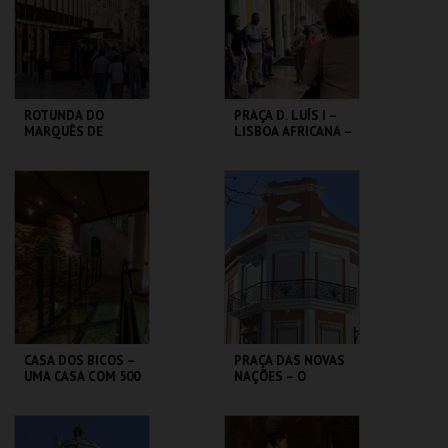
COMPRAR
COMPRAR
ROTUNDA DO
PRAÇA D. LUÍS I –
MARQUÊS DE
LISBOA AFRICANA –
POMBAL - COM
PERCURSO
LISBOA AOS PÉS -
PERCURSO
ML - PALÁCIO
ML - PALÁCIO
PIMENTA
PIMENTA
MAIS INFO
MAIS INFO
COMPRAR
CASA DOS BICOS –
PRAÇA DAS NOVAS
UMA CASA COM 500
NAÇÕES – O
ANOS DESCOBRIR+
BAIRRO DAS
– VISITA
COLÓNIAS –
ORIENTADA
PERCURSO
ML - PALÁCIO
ML - PALÁCIO
PIMENTA
PIMENTA