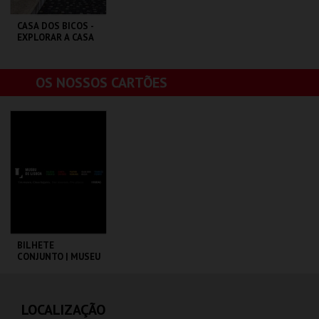
CASA DOS BICOS -
EXPLORAR A CASA
DOS BICOS EM
LÍNGUA GESTUAL
PORTUGUESA
ML - PALÁCIO
OS NOSSOS CARTÕES
PIMENTA
MAIS INFO
COMPRAR
BILHETE
CONJUNTO | MUSEU
DE LISBOA
ML - PALÁCIO
PIMENTA
AQUISIÇÃO
LOCALIZAÇÃO