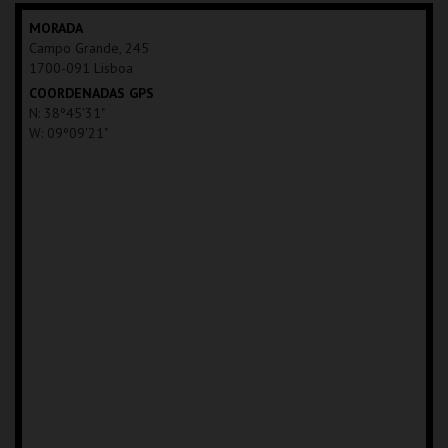
MAIS INFO
MORADA
Campo Grande, 245
COMPRAR
1700-091 Lisboa
COORDENADAS GPS
N: 38º45'31"
W: 09º09'21"