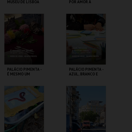
MUSEU DE LISBOA
POR AMOR À
CIDADE - 90 ANOS
DO GAL
ML - PALÁCIO
ML - PALÁCIO
PIMENTA
PIMENTA
MAIS INFO
MAIS INFO
COMPRAR
COMPRAR
PALÁCIO PIMENTA -
PALÁCIO PIMENTA -
É MESMO UM
AZUL, BRANCO E
JAVALI! - VISITA
MUITAS CORES -
OFICINA
VISITA OFICINA
ML - PALÁCIO
ML - PALÁCIO
PIMENTA
PIMENTA
MAIS INFO
MAIS INFO
COMPRAR
COMPRAR