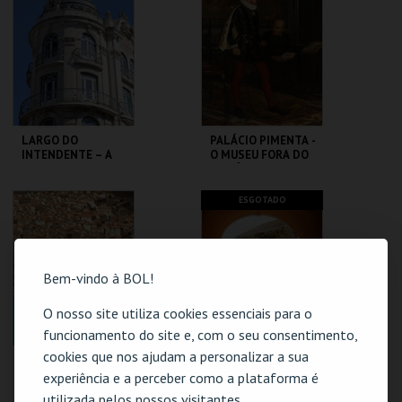
MAIS INFO
MAIS INFO
COMPRAR
COMPRAR
LARGO DO
PALÁCIO PIMENTA -
INTENDENTE – A
O MUSEU FORA DO
AVENIDA
ARMÁRIO - VISITA
ALMIRANTE REIS –
ORIENTADA
PERCURSO
ML - PALÁCIO
ML - PALÁCIO
ESGOTADO
PIMENTA
PIMENTA
MAIS INFO
MAIS INFO
Bem-vindo à BOL!
COMPRAR
COMPRAR
O nosso site utiliza cookies essenciais para o
funcionamento do site e, com o seu consentimento,
cookies que nos ajudam a personalizar a sua
PALÁCIO PIMENTA
CASA DOS BICOS -
– LISBOA, 31 DE
LISBOA
experiência e a perceber como a plataforma é
OUTUBRO 1755 –
MUÇULMANA -
utilizada pelos nossos visitantes.